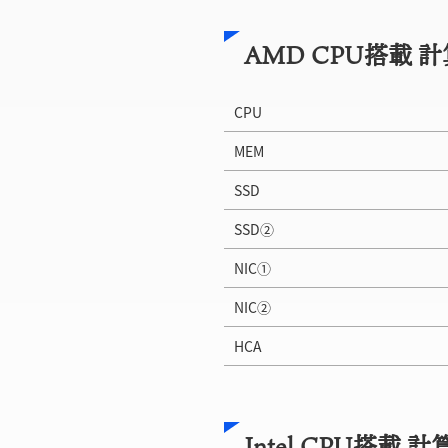
AMD CPU搭載 
CPU
MEM
SSD
SSD②
NIC①
NIC②
HCA
Intel CPU搭載 