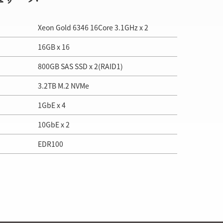
Xeon Gold 6346 16Core 3.1GHz x 2
16GB x 16
800GB SAS SSD x 2(RAID1)
3.2TB M.2 NVMe
1GbE x 4
10GbE x 2
EDR100