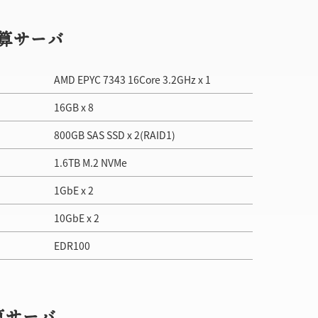
計算サーバ
AMD EPYC 7343 16Core 3.2GHz x 1
16GB x 8
800GB SAS SSD x 2(RAID1)
1.6TB M.2 NVMe
1GbE x 2
10GbE x 2
EDR100
計算サーバ