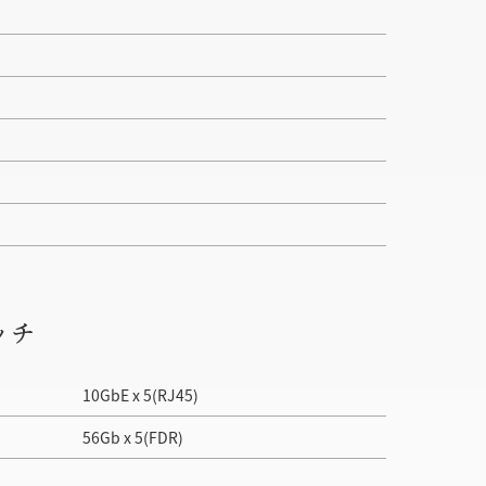
ッチ
10GbE x 5(RJ45)
56Gb x 5(FDR)